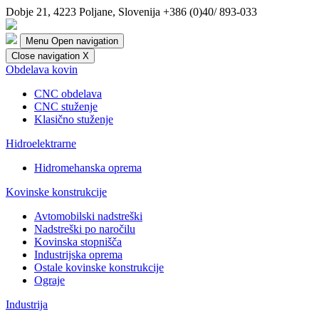
Dobje 21, 4223 Poljane, Slovenija
+386 (0)40/ 893-033
Menu
Open navigation
Close navigation
X
Obdelava kovin
CNC obdelava
CNC stuženje
Klasično stuženje
Hidroelektrarne
Hidromehanska oprema
Kovinske konstrukcije
Avtomobilski nadstreški
Nadstreški po naročilu
Kovinska stopnišča
Industrijska oprema
Ostale kovinske konstrukcije
Ograje
Industrija